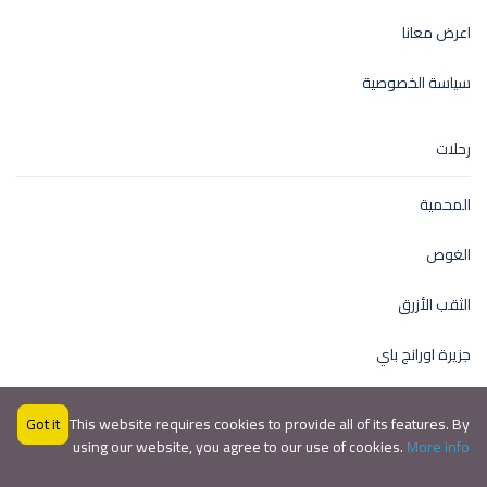
اعرض معانا
سياسة الخصوصية
رحلات
المحمية
الغوص
الثقب الأزرق
جزيرة اورانج باي
Got it
This website requires cookies to provide all of its features. By
using our website, you agree to our use of cookies.
More info
جميع الحقوق محفوظة © 2024 بواسطة الغردقة هوليداي