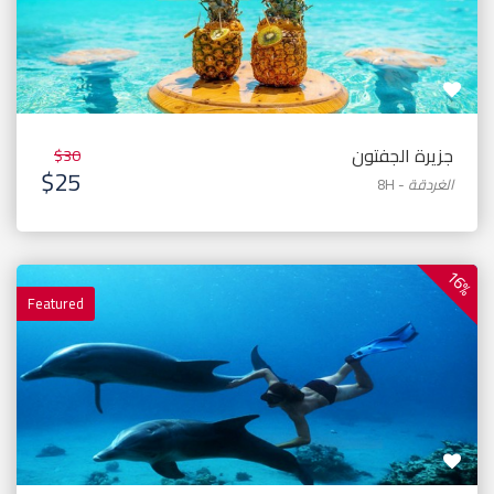
جزيرة الجفتون
$30
$25
الغردقة
-
8H
16%
Featured