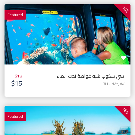
16%
Featured
سي سكوب شبه غواصة تحت الماء
$18
$15
الغردقة
-
3H
16%
Featured