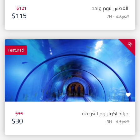
الغطس ليوم واحد
$121
$115
الغردقة
-
7H
9%
Featured
جراند اكواريوم الغردقة
$33
$30
الغردقة
-
3H