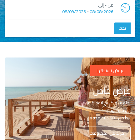
من - إلى
-
08/09/2026
08/08/2026
بحث
عروض تستحقها
عرض خاص
رحلة سنوركلينج ليوم كامل
إلى خليج اورانج
تبدأ من 600 جنيه مصري
مزيد من المعلومات