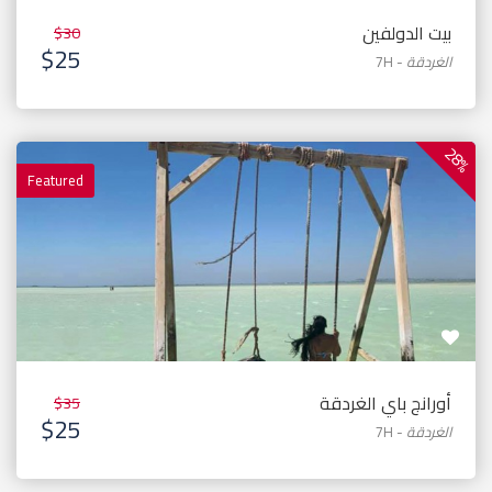
بيت الدولفين
$30
$25
الغردقة
-
7H
28%
Featured
أورانج باي الغردقة
$35
$25
الغردقة
-
7H