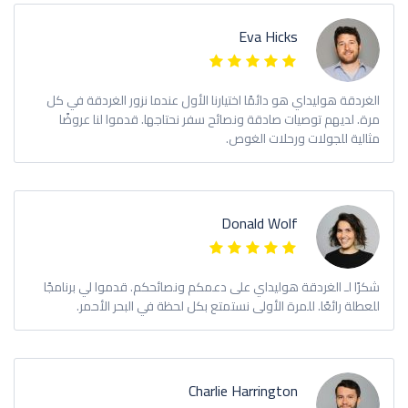
Eva Hicks
الغردقة هوليداي هو دائمًا اختيارنا الأول عندما نزور الغردقة في كل
مرة. لديهم توصيات صادقة ونصائح سفر نحتاجها. قدموا لنا عروضًا
مثالية للجولات ورحلات الغوص.
Donald Wolf
شكرًا لـ الغردقة هوليداي على دعمكم ونصائحكم. قدموا لي برنامجًا
للعطلة رائعًا. للمرة الأولى نستمتع بكل لحظة في البحر الأحمر.
Charlie Harrington