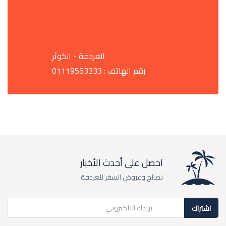
الغردقة - الكوثر
رقم الهاتف : 01119553333
احصل على أحدث الأخبار
نصائح وعروض السفر للغردقة
اشتراك