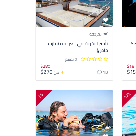
الغردقة
Se
تأجير اليخوت في الغردقة (قارب
خاص)
0 تقييم
$280
$18
$270
$1
1D
من
12%
3%