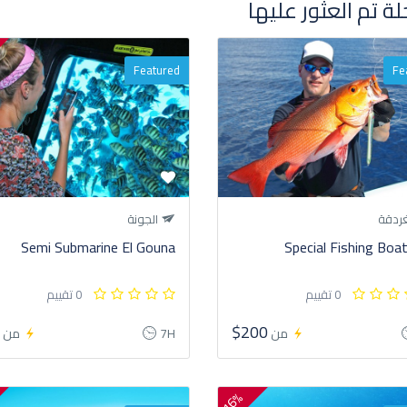
Featured
Fe
ردقة
الجونة
Semi Submarine El Gouna
Special Fishing Boat
0 تقييم
0 تقييم
0
$200
من
7H
من
16%