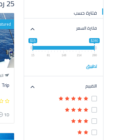
25 رحلة تم العثور عليها
فلترة حسب
atured
فلترة السعر
$15
$280
15
81
148
214
280
تطبيق
الغ
 Trip
التقييم
1D