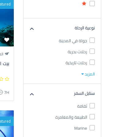
atured
نوعية الرحلة
جولة في المدينة
رحلات بحرية
الغ
رحلات تاريخية
بيت ا
المزيد
7H
ستايل السفر
ثقافة
الطبيعة والمغامرة
atured
Marine