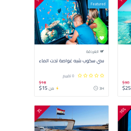
Featured
الغردقة
سي سكوب شبه غواصة تحت الماء
0 تقييم
$18
$30
$15
$2
3H
من
16%
3%