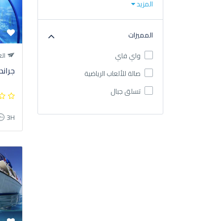
المزيد
المميزات
الغ
واي فاي
جراند
صالة للألعاب الرياضية
تسلق جبال
3H