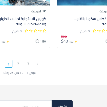
ردقة
الغردقة
غطس سكوبا بالقارب -
كورس الاستجابة لحالات الطوار
قة
والمساعدات الاولية
0 تقييم
0 تقييم
$50
7
$40
من
18H
من
2
3
›
1
عرض 1 - 12 من 25 رحلة