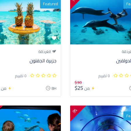
Featured
Fe
ردقة
الغردقة
لدولفين
جزيرة الجفتون
0 تقييم
0 تقييم
$30
5
$25
من
8H
من
9%
Fe