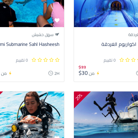
ردقة
سهل حشيش
 اكواريوم الغردقة
mi Submarine Sahl Hasheesh
0 تقييم
0 تقييم
$33
5
$30
من
2H
من
20%