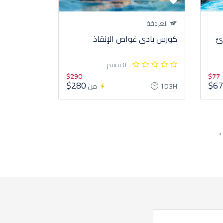
الغردقة
ئ
كورس بادى غواص الإنقاذ
0 تقييم
$290
$77
$280
$6
1D3H
من
‹