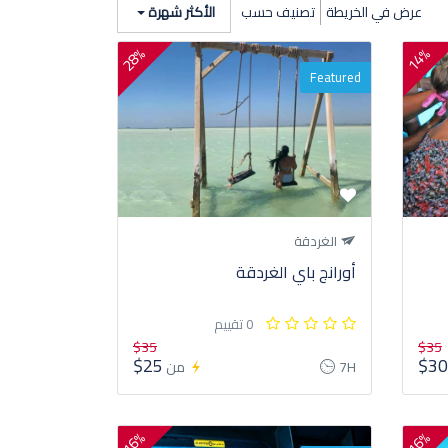
عرض في الخريطة
الأكثر شهرة
تصنيف حسب
28%
14%
Featured
الغردقة
أورانج باي الغردقة
0 تقييم
$35
$35
$25
$3
7H
من
16%
16%