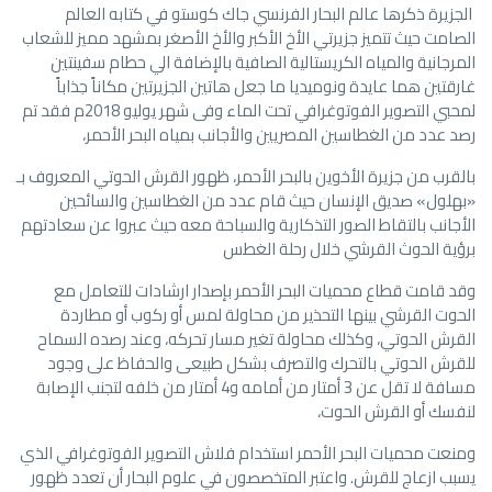
الجزيرة ذكرها عالم البحار الفرنسي جاك كوستو في كتابه العالم
الصامت حيث تتميز جزيرتي الأخ الأكبر والأخ الأصغر بمشهد مميز للشعاب
المرجانية والمياه الكريستالية الصافية بالإضافة الي حطام سفينتين
غارقتين هما عايدة ونوميديا ما جعل هاتين الجزيرتين مكاناً جذاباً
لمحبي التصوير الفوتوغرافي تحت الماء وفى شهر يوليو 2018م فقد تم
رصد عدد من الغطاسين المصريين والأجانب بمياه البحر الأحمر،
بالقرب من جزيرة الأخوين بالبحر الأحمر، ظهور القرش الحوتي المعروف بـ
«بهلول» صديق الإنسان حيث قام عدد من الغطاسين والسائحين
الأجانب بالتقاط الصور التذكارية والسباحة معه حيث عبروا عن سعادتهم
برؤية الحوث القرشي خلال رحلة الغطس
وقد قامت قطاع محميات البحر الأحمر بإصدار ارشادات للتعامل مع
الحوت القرشي بينها التحذير من محاولة لمس أو ركوب أو مطاردة
القرش الحوتي، وكذلك محاولة تغير مسار تحركه، وعند رصده السماح
للقرش الحوتي بالتحرك والتصرف بشكل طبيعى والحفاظ على وجود
مسافة لا تقل عن 3 أمتار من أمامه و4 أمتار من خلفه لتجنب الإصابة
لنفسك أو القرش الحوت،
ومنعت محميات البحر الأحمر استخدام فلاش التصوير الفوتوغرافي الذي
يسبب ازعاج للقرش. واعتبر المتخصصون في علوم البحار أن تعدد ظهور