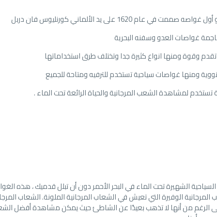
 1620 على يد الألماني كورنليوس فان دربل
هاجمة غواصات العدو وسفنه البحرية
قدم وقوة ومنها انواع كثيرة جدا وتختلف طرق استخداماتها
وية ومنها غواصات سياحية تستخدم للترفيه ومتاحة للجميع
ستخدم لمشاهدة الشعب المرجانية والحياة الرائعة تحت الماء .
سياحية الشهيرة تحت الماء في البحر الأحمر دون أن تبلل قدميك ، هذه الغو
المرجانية الوفيرة التي تعيش في الشعاب المرجانية الملونة. الشعاب المرجان
على الرغم من أنها لا تذهب بعيدًا عن الشاطئ حيث يمكن مشاهدة أفضل الش