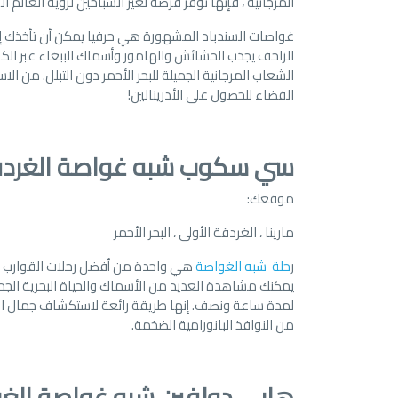
المرجانية ، فإنها توفر فرصة لغير السباحين لرؤية العالم ا
الزاحف يجذب الحشائش والهامور وأسماك الببغاء عبر ا
الفضاء للحصول على الأدرينالين!
سي سكوب شبه غواصة الغرد
موقعك:
مارينا ، الغردقة الأولى ، البحر الأحمر
ر
حلة شبه الغواصة
يمكنك مشاهدة العديد من الأسماك والحياة البحرية الجميلة.
لمدة ساعة ونصف. إنها طريقة رائعة لاستكشاف جمال البح
من النوافذ البانورامية الضخمة.
هابي دولفين شبه غواصة الغر