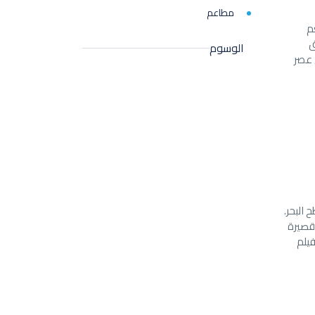
مطاعم
طُعم
ق
الوسوم
اع زجاجي من عصر
ون أن تبلل بعمق 5 أمتار تحت سطح البحر.
 قصيرة
يلم