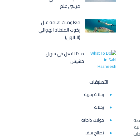
مرسى علم
معلومات هامة قبل
ركوب المنطاد الهوائي
(البالون)
ماذا افعل في سهل
حشيش
التصنيفات
رحلات بحرية
رحلات
اصة
جولات داخلية
ية
نصائح سفر
عاب