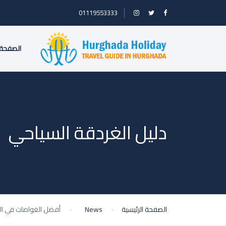
01119553333
الصفحة 
دليل الغردقة السياحي
الصفحة الرئيسية
News
أفضل الغواصات في ال