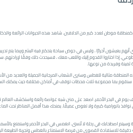
يسمى Dolphin House وهو مشهور كمنطقة موطن لعدد كبير من الدلافين. شاهد هذه الحيوانات الرائعة والذك
ي أنهم يعيشون أحرارًا ، وليس في حوض سباحة يتحكم فيه البشر وربما يتم تدري
عي. إذا اختاروا القدوم إليك واللعب معك ، فسيحدث ذلك وفقًا لإرادتهم. 
 ثمينة وفريدة من نوعها.
 بالمائة. على أي حال هذه المنطقة مثالية للغطس وسترى الشعاب المرجانية الجميلة والعديد من ا
لماء. سنقوم بما مجموعه ثلاث محطات توقف في أماكن مختلفة حيث يمكنك الس
 يوم في البحر الأحمر. اصعد على متن شبه غواصة رائعة واستكشف العالم 
افذ بانورامية كبيرة ولا تغوص عميقًا. يمنحك هذا أفضل المناظر تحت الماء 
وسيتم اصطحابك في رحلة لا تُنسى. انغمس في البحر الأحمر واستمتع بالأسم