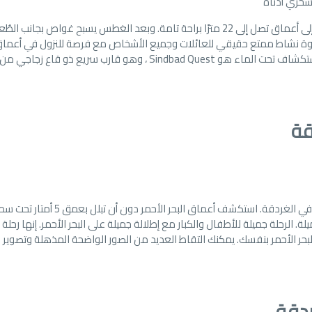
لسحري أدناه
غواصات السندباد المشهورة هي حرفيا يمكن أن تأخذك إلى أعماق تصل إلى 22 مترًا براحة تامة. وبعد الغطس يسبح غواص بجانب ال
لكوة نشاط ممتع حقيقي للعائلات وجميع الأشخاص مع فرصة للنزول في أعما
الشعاب المرجانية الجميلة للبحر الأحمر دون التبلل. من الاستكشاف تحت الماء هو Sindbad Quest ، وهو قارب سريع ذو ق
قة
هي واحدة من أفضل رحلات القوارب في الغردقة. استكشف أعماق البحر الأحمر د
 الرحلة جميلة للأطفال والكبار مع إطلالة جميلة على البحر الأحمر. إنها رحلة
ر الأحمر بنفسك. يمكنك التقاط العديد من الصور الواضحة المذهلة وتصوير ف
دقة