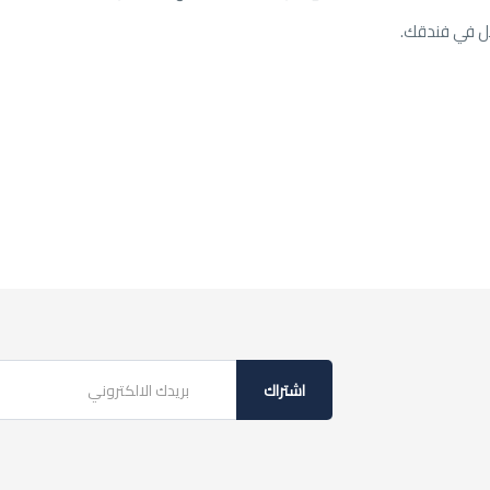
يل في فندقك.
اشتراك