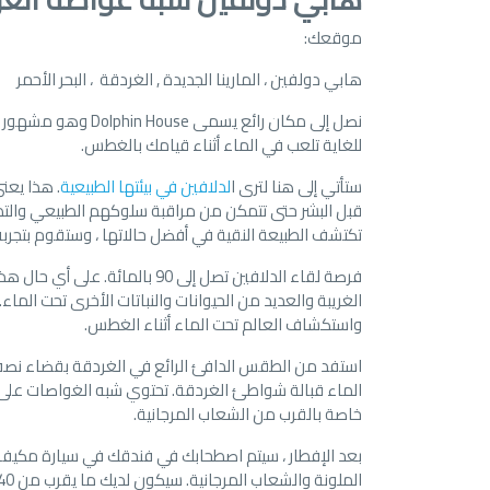
موقعك:
هابي دولفين ، المارينا الجديدة , الغردقة ، البحر الأحمر
نصل إلى مكان رائع 
للغاية تلعب في الماء أثناء قيامك بالغطس.
ستأتي إلى هنا لترى ا
لدلافين في بيئتها الطبيعية
. هذا يعن
قبل البشر حتى تتمكن من مراقبة سلوكهم الطبيعي والتطو
تكتشف الطبيعة النقية في أفضل حالاتها ، وستقوم بتجربة
فرصة لقاء الدلافين تصل إلى 90
الغريبة والعديد من الحيوانات والنباتات الأخرى تحت ا
واستكشاف العالم تحت الماء أثناء الغطس.
استفد من الطقس الدافئ الرائع في الغردقة بقضاء نصف
الماء قبالة شواطئ الغردقة. تحتوي شبه الغواصات على نو
خاصة بالقرب من الشعاب المرجانية.
بعد الإفطار ، سيتم اصطحابك في فندقك في سيارة مكيفة 
الملونة والشعاب المرجانية. سيكون لديك ما يقرب من 40 دقيقة للاستفادة القصوى من فرصة الاستمتاع بالغطس وتجربة الطبيعة الرائعة.