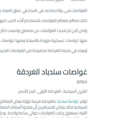
الغواصات هى بواخر قادره على الابحار في عمق المياه. و أول غواصه صممت في عام
كانت تصمَّم معظم الغواصات للاستخدام أثناء الحرب، لم
ولكن الان تم تحديث الغواصات عن مامضي واصبحت اكثر ت
منها غواصات عسكرية مزودة بالاسلحة ومنها غواصات نو
ويوجد في مدينة الغردقة مجموعة من الغواصات البحرية ت
غواصات سندباد الغردقة
موقع:
القرى السياحية ، الغردقة الأولى ، البحر الأحمر
توفر
غواصة سندباد
بالغردقة فرصة لرؤية بعض المعالم ال
السياحية لذلك يمكن للمسافرين أن يلمحوا أسماك الشعاب 
اللينة: تستغرق رحلات الغواصات حوالي ساعة واحدة ، و